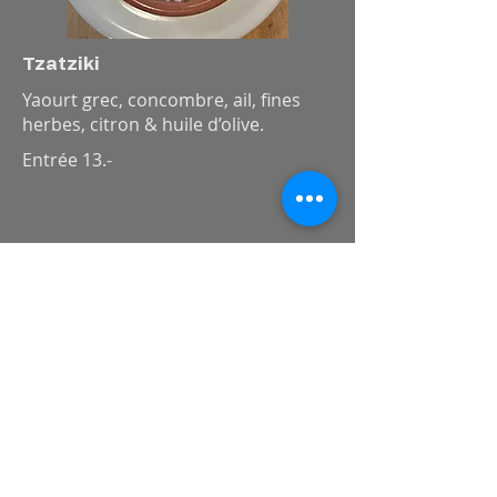
Tzatziki
Yaourt grec, concombre, ail, fines
herbes, citron & huile d’olive.
Entrée 13.-